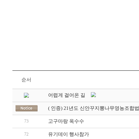
순서
어렵게 걸어온 길
( 인증) 21년도 신안꾸지뽕나무영농조합법
고구마랑 옥수수
73
유기데이 행사참가
72