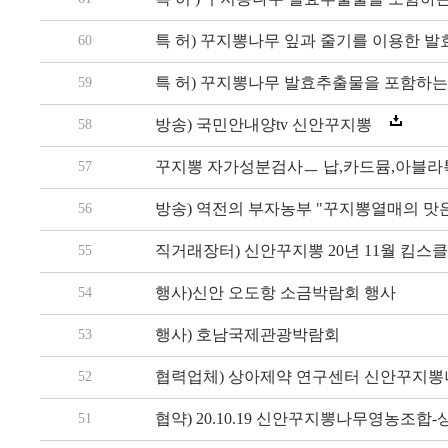
특 허) 꾸지뽕나무 잎과 줄기를 이용한 
60
특 허) 꾸지뽕나무 발효추출물을 포함하는
59
방송) 국민안내양tv 신안꾸지뽕
58
꾸지뽕 자가성분검사ㅡ 납,카드뮴,아블라톡
57
방송) 역전의 부자농부 "꾸지뽕열매의 맛은?
56
직거래장터) 신안꾸지뽕 20년 11월 킴스
55
행사)신안 오도항 소금박람회 행사
54
행사) 호남국제관광박람회
53
협력업체) 상아제약 연구센터 신안꾸지
52
협약) 20.10.19 신안꾸지뽕나무영농조합-
51