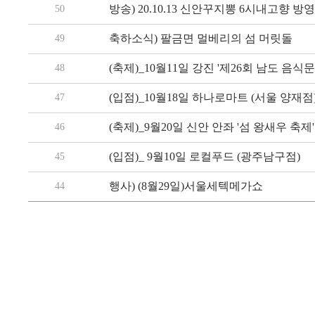
방송) 20.10.13 신안꾸지뽕 6시내고향 방영!
50
축하소식) 팔금면 멀베리의 섬 머릿돌
49
(축제)_10월11일 강진 '제26회 남도 음식
48
(입점)_10월18일 하나로마트 (서울 양재점
47
(축제)_9월20일 신안 안좌 '섬 왕새우 축제'
46
(입점)_ 9월10일 로컬푸드 (광주남구점)
45
행사) (8월29일)서울세텍메가쇼
44