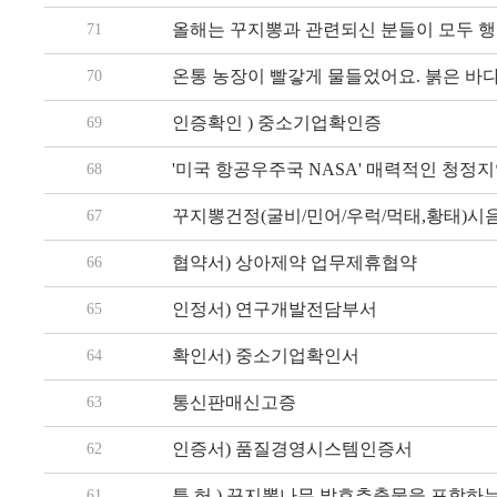
올해는 꾸지뽕과 관련되신 분들이 모두 행
71
온통 농장이 빨갛게 물들었어요. 붉은 바다
70
인증확인 ) 중소기업확인증
69
'미국 항공우주국 NASA' 매력적인 청정
68
꾸지뽕건정(굴비/민어/우럭/먹태,황태)시
67
협약서) 상아제약 업무제휴협약
66
인정서) 연구개발전담부서
65
확인서) 중소기업확인서
64
통신판매신고증
63
인증서) 품질경영시스템인증서
62
특 허 ) 꾸지뽕나무 발효추출물을 포함하
61